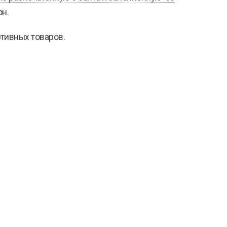
он.
ртивных товаров.