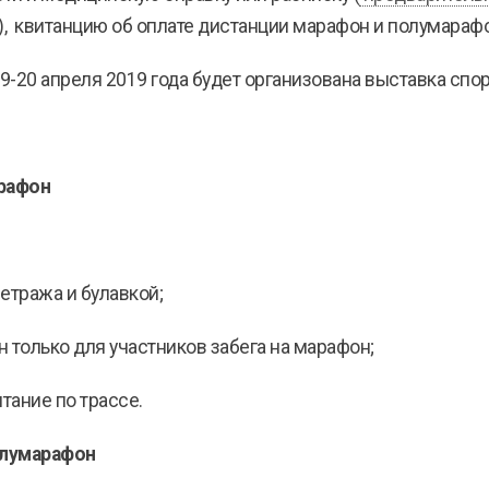
), квитанцию об оплате дистанции марафон и полумараф
9-20 апреля 2019 года будет организована выставка спо
арафон
етража и булавкой;
 только для участников забега на марафон;
тание по трассе.
олумарафон