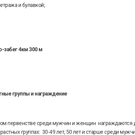
етража и булавкой;
о-забег 4км 300 м
тные группы и награждение
ном первенстве среди мужчин и женщин награждаются
возрастных группах: 30-49 лет, 50 лет и старше среди м