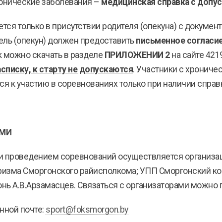
ронические заболевания –
медицинская справка с допус
тся только в присутствии родителя (опекуна) с докуме
тель (опекун) должен предоставить
письменное согласи
нк можно скачать в разделе
ПРИЛОЖЕНИИ 2
на сайте 4219
списку, к старту не допускаются
. Участники с хронич
ся к участию в соревнованиях только при наличии справ
ЯМИ
и проведением соревнований осуществляется организац
туризма Сморгонского райисполкома; УПП Сморгонский ко
ь А.В.Арзамасцев. Связаться с организаторами можно по
онной почте:
sport@foksmorgon.by