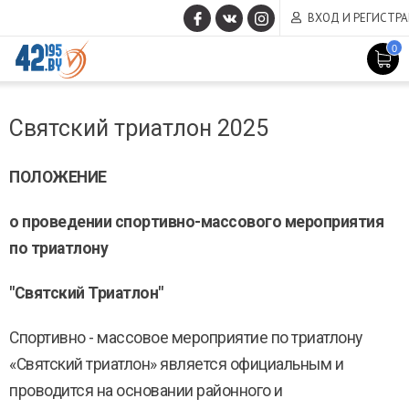
ВХОД И РЕГИСТР
0
MAIN
Март
CONTENT
Святский триатлон 2025
14
,
2017
ПОЛОЖЕНИЕ
о проведении спортивно-массового мероприятия
по триатлону
"Святский Триатлон"
Спортивно - массовое мероприятие по триатлону
«Святский триатлон» является официальным и
проводится на основании районного и