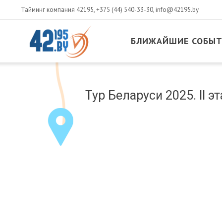
Тайминг компания 42195,
+375 (44) 540-33-30
,
info@42195.by
БЛИЖАЙШИЕ СОБЫ
MAIN
CONTENT
Март
Тур Беларуси 2025. II э
14
,
2017