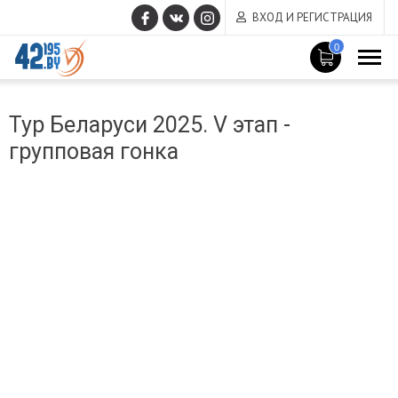
ВХОД И РЕГИСТРАЦИЯ
0
MAIN
Март
CONTENT
Тур Беларуси 2025. V этап -
14
,
групповая гонка
2017