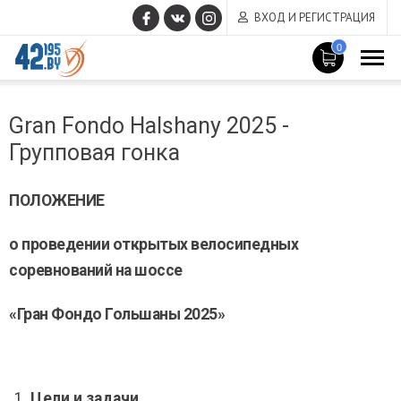
ВХОД И РЕГИСТРАЦИЯ
0
MAIN
Март
CONTENT
Gran Fondo Halshany 2025 -
14
,
Групповая гонка
2017
ПОЛОЖЕНИЕ
о проведении открытых велосипедных
соревнований на шоссе
«Гран Фондо
Гольшаны 2025
»
Цели и задачи