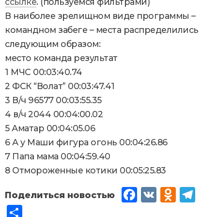
ссылке
. (пользуемся фильтрами)
В наиболее зрелищном виде программы –
командном забеге – места распределились
следующим образом:
место команда результат
1 МЧС 00:03:40.74
2 ФСК “Волат” 00:03:47.41
3 В/ч 96577 00:03:55.35
4 в/ч 2044 00:04:00.02
5 Аматар 00:04:05.06
6 А у Маши фигура огонь 00:04:26.86
7 Папа мама 00:04:59.40
8 Отмороженные котики 00:05:25.83
Fac
VK
Od
Tel
eb
no
egr
От