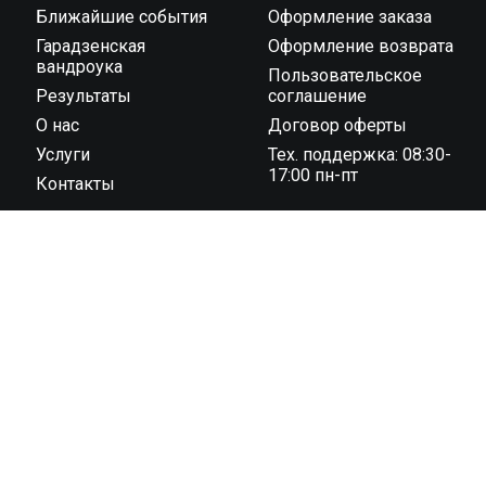
Ближайшие события
Оформление заказа
Гарадзенская
Оформление возврата
вандроука
Пользовательское
Результаты
соглашение
О нас
Договор оферты
Услуги
Тех. поддержка: 08:30-
17:00 пн-пт
Контакты
ООО “Тайминг компания 42195” государственная
регистрация № 591030031 от 18.02.2019 г.,
администрацией Октябрьского района г. Гродно унп
591030031 в торговом реестре с 04 ноября 2022 г., №
регистрации 544819 юридический адрес: 230023, г.
Гродно, ул. 1 Мая 7 (1 этаж)