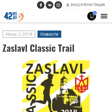
ВХОД И РЕГИСТРАЦИЯ
0
MAIN
CONTENT
Июнь
3
,
2018
Новости
Zaslavl Classic Trail