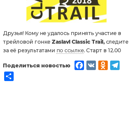
Друзья! Кому не удалось принять участие в
трейловой гонке
Zaslavl
Classic
Trail,
следите
за её результатами
по ссылке
. Старт в 12.00
Fac
VK
Od
Tel
eb
no
egr
От
oo
kla
am
пр
k
ssn
ав
iki
ит
ь