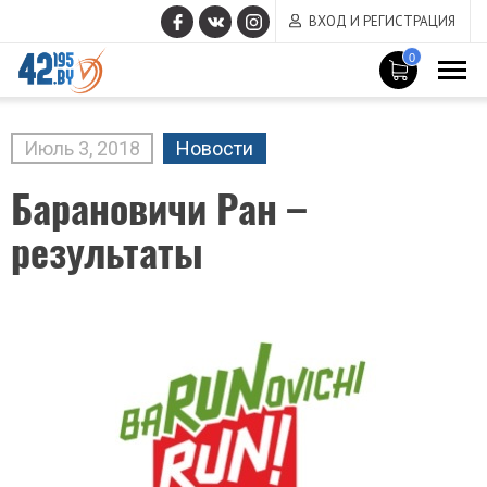
ВХОД И РЕГИСТРАЦИЯ
0
MAIN
CONTENT
Июль
3
,
2018
Новости
Барановичи Ран –
результаты