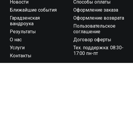
Новости
Способы оплаты
Ближайшие события
Оформление заказа
Гарадзенская
Оформление возврата
вандроука
Пользовательское
Результаты
соглашение
О нас
Договор оферты
Услуги
Тех. поддержка: 08:30-
17:00 пн-пт
Контакты
ООО “Тайминг компания 42195” государственная
регистрация № 591030031 от 18.02.2019 г.,
администрацией Октябрьского района г. Гродно унп
591030031 в торговом реестре с 04 ноября 2022 г., №
регистрации 544819 юридический адрес: 230023, г.