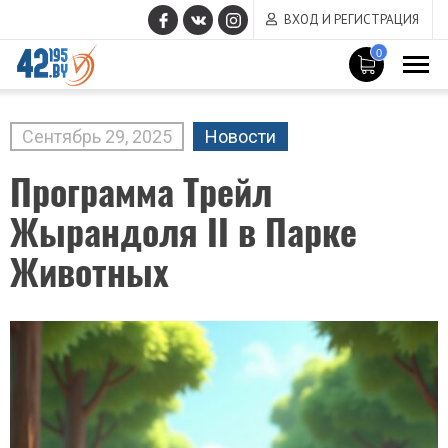
ВХОД И РЕГИСТРАЦИЯ
0
MAIN
CONTENT
Сентябрь
29
,
2025
Новости
Программа Трейл
Жырандоля II в Парке
Животных