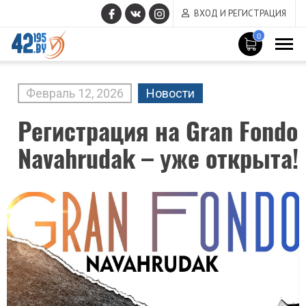
ВХОД И РЕГИСТРАЦИЯ
0
MAIN
CONTENT
Февраль
12
,
2026
Новости
Регистрация на Gran Fondo
Navahrudak – уже открыта!