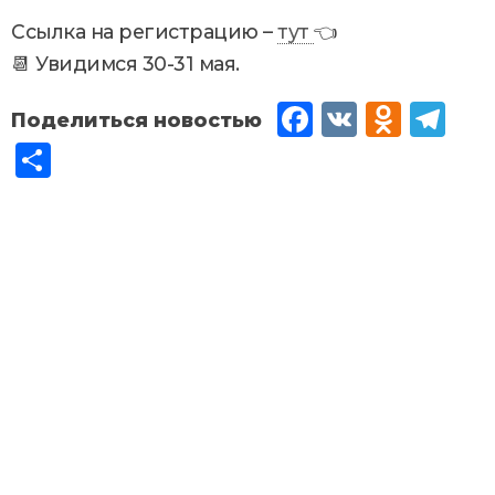
Ссылка на регистрацию –
тут
👈
📆 Увидимся 30-31 мая.
Fac
VK
Od
Tel
eb
no
egr
От
oo
kla
am
пр
k
ssn
ав
iki
ит
ь