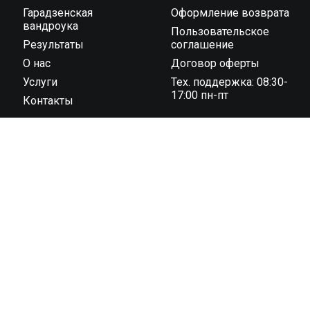
Гарадзенская
Оформление возврата
вандроука
Пользовательское
Результаты
соглашение
О нас
Договор оферты
Услуги
Тех. поддержка: 08:30-
17:00 пн-пт
Контакты
ООО “Тайминг компания 42195” государственная
регистрация № 591030031 от 18.02.2019 г.,
администрацией Октябрьского района г. Гродно унп
591030031 в торговом реестре с 04 ноября 2022 г., №
регистрации 544819 юридический адрес: 230023, г.
Гродно, ул. 1 Мая 7 (1 этаж)