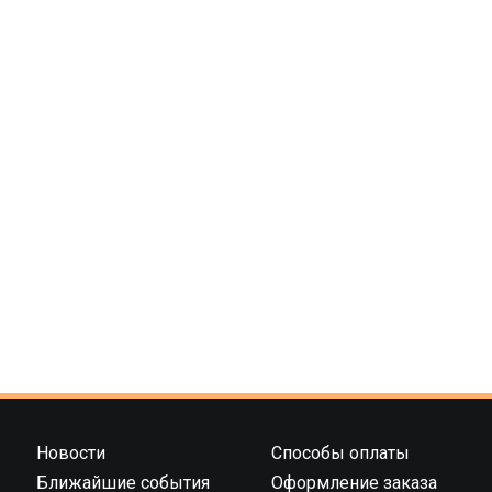
k
ssn
ав
iki
ит
ь
Новости
Способы оплаты
Ближайшие события
Оформление заказа