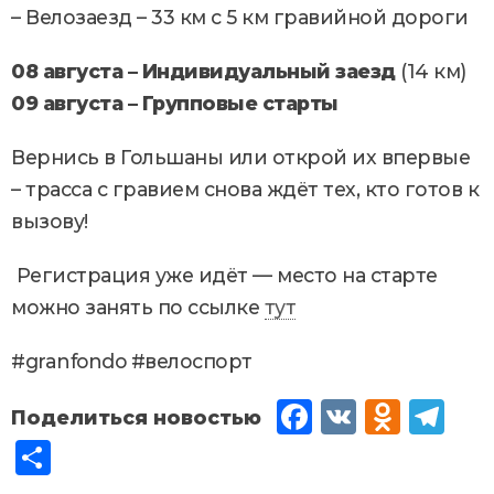
– Велозаезд – 33 км с 5 км гравийной дороги
08 августа – Индивидуальный заезд
(14 км)
09 августа – Групповые старты
Вернись в Гольшаны или открой их впервые
– трасса с гравием снова ждёт тех, кто готов к
вызову!
Регистрация уже идёт — место на старте
можно занять по ссылке
тут
#granfondo #велоспорт
Fac
VK
Od
Tel
eb
no
egr
От
oo
kla
am
пр