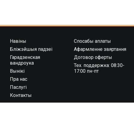
Навіны
Спосабы аплаты
Бліжэйшыя падзеі
Афармленне звяртання
Гарадзенская
Договор оферты
вандроука
Тех. поддержка: 08:30-
Вынікі
17:00 пн-пт
Пра нас
Паслугі
Контакты