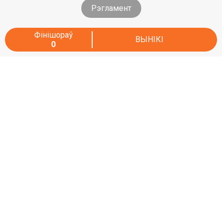
Рэгламент
Фінішораў
ВЫНІКІ
0