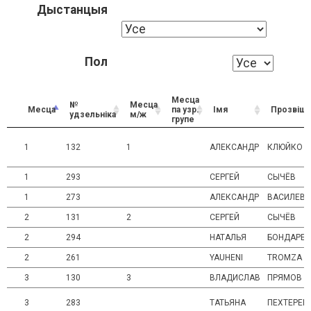
Дыстанцыя
Пол
Месца
№
Месца
Месца
па узр.
Імя
Прозвішч
удзельніка
м/ж
групе
1
132
1
АЛЕКСАНДР
КЛЮЙКО
1
293
СЕРГЕЙ
СЫЧЁВ
1
273
АЛЕКСАНДР
ВАСИЛЕВ
2
131
2
СЕРГЕЙ
СЫЧЁВ
2
294
НАТАЛЬЯ
БОНДАРЕ
2
261
YAUHENI
TROMZA
3
130
3
ВЛАДИСЛАВ
ПРЯМОВ
3
283
ТАТЬЯНА
ПЕХТЕРЕВ