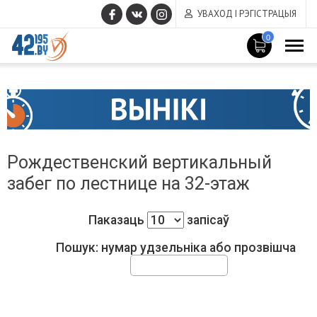
УВАХОД І РЭГІСТРАЦЫЯ
0
MAIN
Чэрвень
CONTENT
17
,
2015
Рождественский вертикальный
забег по лестнице на 32-этаж
Паказаць
запісаў
Пошук: нумар удзельніка або прозвішча