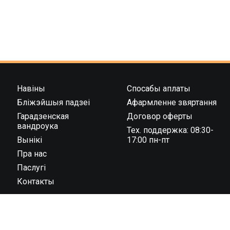
Навіны
Спосабы аплаты
Бліжэйшыя падзеі
Афармленне звяртання
Гарадзенская
Договор оферты
вандроука
Тех. поддержка: 08:30-
Вынікі
17:00 пн-пт
Пра нас
Паслугі
Контакты