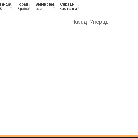
манда/
Горад,
Выніковы
Сярэдні
уб
Краіна
час
час на км
Назад
Уперад