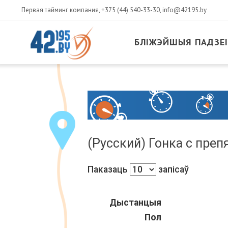
Первая тайминг компания,
+375 (44) 540-33-30
,
info@42195.by
БЛІЖЭЙШЫЯ ПАДЗЕІ
MAIN
CONTENT
Чэрвень
17
,
2015
(Русский) Гонка с пре
Паказаць
запісаў
Дыстанцыя
Пол