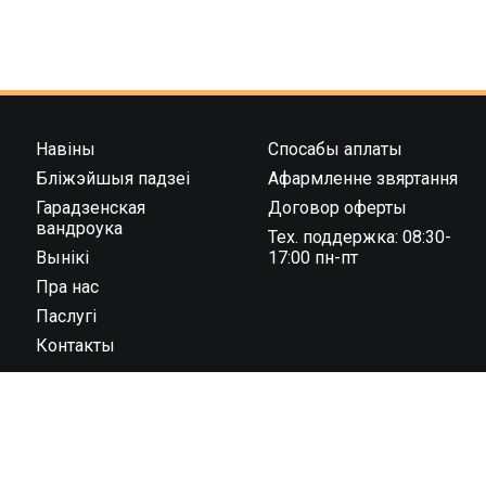
Навіны
Спосабы аплаты
Бліжэйшыя падзеі
Афармленне звяртання
Гарадзенская
Договор оферты
вандроука
Тех. поддержка: 08:30-
Вынікі
17:00 пн-пт
Пра нас
Паслугі
Контакты