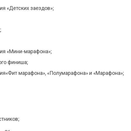
ия «Детских заездов»;
;
ия «Мини-марафона»;
ого финиша;
ия«Фит марафона», «Полумарафона» и «Марафона»;
стников;