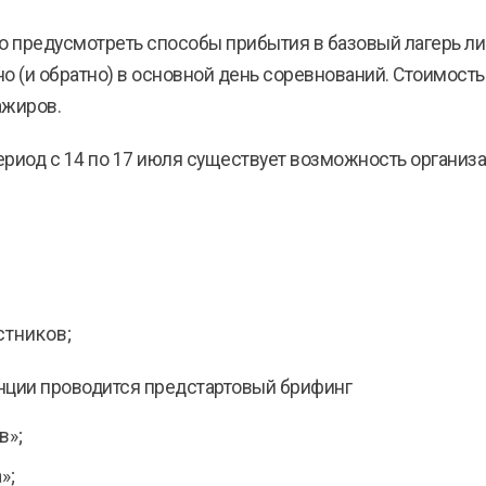
 предусмотреть способы прибытия в базовый лагерь ли
но (и обратно) в основной день соревнований. Стоимост
ажиров.
ериод с 14 по 17 июля существует возможность организац
стников;
анции проводится предстартовый брифинг
в»;
»;