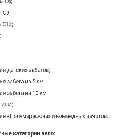
» С6;
» С9;
» С12;
;
я детских забегов;
я забега на 5 км;
я забега на 10 км;
ниша;
ия «Полумарафона» и командных зачетов.
ные категории вело: