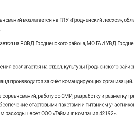
нований возлагается на ГЛУ «Гродненский лесхоз», обл
.
ается на РОВД Гродненского района, МО ГАИ УВД Гродн
ия возлагается на отдел, культуры Гродненского райис
манд производится за счёт командирующих организаций.
 соревнований, работу со СМИ, разработку и разметку тр
беспечение стартовыми пакетами и питанием участников
им расходы несёт ООО «Тайминг компания 42192».