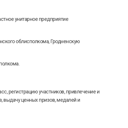
астное унитарное предприятие
енского облисполкома, Гродненскую
полкома.
асс, регистрацию участников, привлечение и
, выдачу ценных призов, медалей и