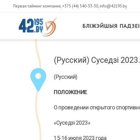
Первая тайминг компания,
+375 (44) 540-33-30
,
info@42195.by
БЛІЖЭЙШЫЯ ПАДЗЕІ
MAIN
CONTENT
Сакавік
(Русский) Суседзі 2023
14
,
2017
(Русский)
ПОЛОЖЕНИЕ
О проведении открытого спортивн
«Суседзi 2023»
15-16 июля 2023 года