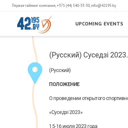
Первая тайминг компания,
+375 (44) 540-33-30
,
info@42195.by
UPCOMING EVENTS
MAIN
CONTENT
March
(Русский) Суседзі 2023
14
,
2017
(Русский)
ПОЛОЖЕНИЕ
О проведении открытого спортивн
«Суседзi 2023»
15-16 июля 2023 года