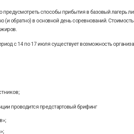
 предусмотреть способы прибытия в базовый лагерь ли
но (и обратно) в основной день соревнований. Стоимост
ажиров.
ериод с 14 по 17 июля существует возможность организац
стников;
анции проводится предстартовый брифинг
в»;
»;