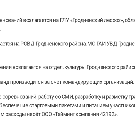
нований возлагается на ГЛУ «Гродненский лесхоз», обл
.
ается на РОВД Гродненского района, МО ГАИ УВД Гродн
ия возлагается на отдел, культуры Гродненского райис
манд производится за счёт командирующих организаций.
 соревнований, работу со СМИ, разработку и разметку тр
беспечение стартовыми пакетами и питанием участников
им расходы несёт ООО «Тайминг компания 42192».