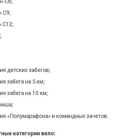
» С6;
» С9;
» С12;
;
я детских забегов;
я забега на 5 км;
я забега на 10 км;
ниша;
ия «Полумарафона» и командных зачетов.
ные категории вело: