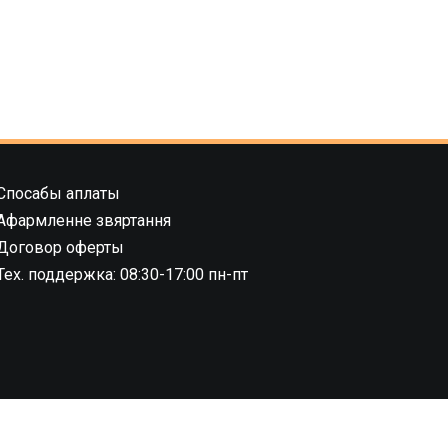
Спосабы аплаты
Афармленне звяртання
Договор оферты
Тех. поддержка: 08:30-17:00 пн-пт
8.02.2019 г.,
04 ноября 2022 г., №
1 этаж)