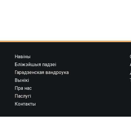
Навіны
Бліжэйшыя падзеі
Гарадзенская вандроука
Вынікі
Пра нас
Паслугі
Контакты
 компания 42195” государственная регистрация № 591030031 от 1
брьского района г. Гродно унп 591030031 в торговом реестре с 
рации 544819 юридический адрес: 230023, г. Гродно, ул. 1 Мая 7 (