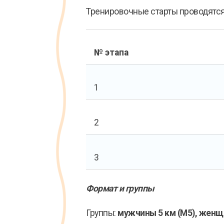
Тренировочные старты проводятс
№ этапа
1
2
3
Формат и группы
Группы:
мужчины 5 км (М5), женщ