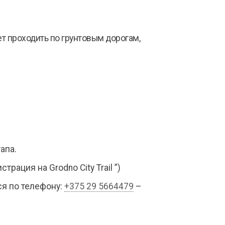
ет проходить по грунтовым дорогам,
апа.
трация на Grodno City Trail ”)
ся по телефону:
+375 29 5664479
–