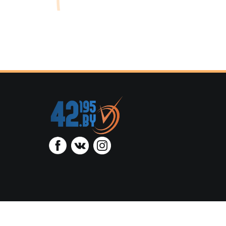
ООО “Тайминг
администрацией Октя
регист