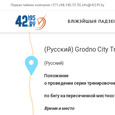
Первая тайминг компания,
+375 (44) 540-33-30
,
info@42195.by
БЛІЖЭЙШЫЯ ПАДЗЕІ
MAIN
CONTENT
Сакавік
(Русский) Grodno City Tr
14
,
2017
(Русский)
Положение
о проведении серии тренировочн
по бегу на пересеченной местност
Время и место