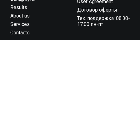
User Agreement
Results
Договор оферты
About us
Тех. поддержка: 08:30-
Services
17:00 пн-пт
Contacts
ООО “Тайминг компания 42195” государственная
регистрация № 591030031 от 18.02.2019 г.,
администрацией Октябрьского района г. Гродно унп
591030031 в торговом реестре с 04 ноября 2022 г., №
регистрации 544819 юридический адрес: 230023, г.
Гродно, ул. 1 Мая 7 (1 этаж)
© 2013 – 2026 42195.BY.
All rights reserved