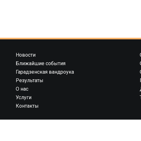
Новости
Ближайшие события
Гарадзенская вандроука
Результаты
О нас
Услуги
Контакты
 компания 42195” государственная регистрация № 591030031 от 1
брьского района г. Гродно унп 591030031 в торговом реестре с 
рации 544819 юридический адрес: 230023, г. Гродно, ул. 1 Мая 7 (