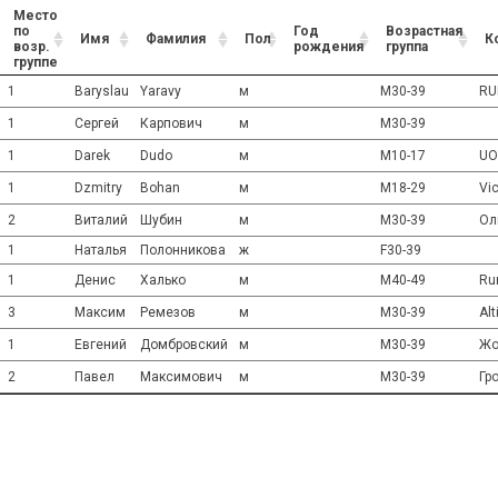
Место
по
Год
Возрастная
Имя
Фамилия
Пол
К
возр.
рождения
группа
группе
1
Baryslau
Yaravy
м
M30-39
RU
1
Сергей
Карпович
м
M30-39
1
Darek
Dudo
м
M10-17
UO
1
Dzmitry
Bohan
м
M18-29
Vic
2
Виталий
Шубин
м
M30-39
Ол
1
Наталья
Полонникова
ж
F30-39
1
Денис
Халько
м
M40-49
Run
3
Максим
Ремезов
м
M30-39
Alt
1
Евгений
Домбровский
м
M30-39
Жо
2
Павел
Максимович
м
M30-39
Гр