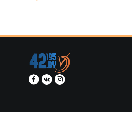
ООО “Тайминг
администрацией Октя
регист