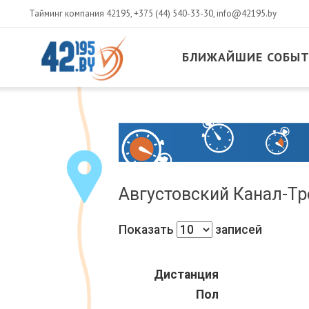
Тайминг компания 42195,
+375 (44) 540-33-30
,
info@42195.by
БЛИЖАЙШИЕ СОБЫ
MAIN
CONTENT
Июнь
17
,
2015
Августовский Канал-Тр
Показать
записей
Дистанция
Пол