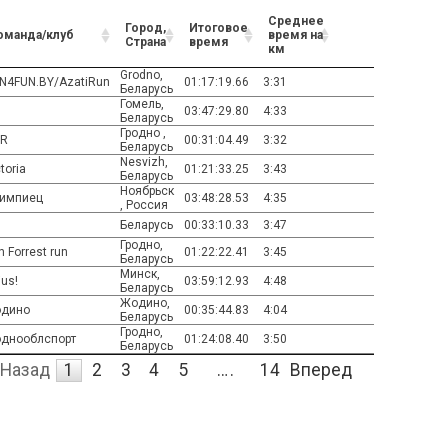
Среднее
Город,
Итоговое
оманда/клуб
время на
Страна
время
км
Grodno,
N4FUN.BY/AzatiRun
01:17:19.66
3:31
Беларусь
Гомель,
03:47:29.80
4:33
Беларусь
Гродно ,
R
00:31:04.49
3:32
Беларусь
Nesvizh,
toria
01:21:33.25
3:43
Беларусь
Ноябрьск
импиец
03:48:28.53
4:35
, Россия
Беларусь
00:33:10.33
3:47
Гродно,
 Forrest run
01:22:22.41
3:45
Беларусь
Минск,
ius!
03:59:12.93
4:48
Беларусь
Жодино,
дино
00:35:44.83
4:04
Беларусь
Гродно,
однооблспорт
01:24:08.40
3:50
Беларусь
Назад
1
2
3
4
5
…
14
Вперед