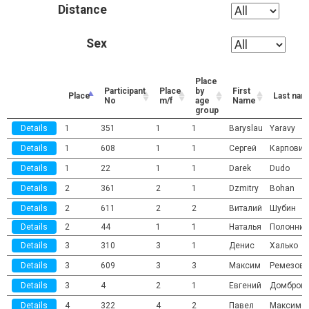
Distance
Sex
Place
Participant
Place
by
First
Place
Last na
No
m/f
age
Name
group
Details
1
351
1
1
Baryslau
Yaravy
Details
1
608
1
1
Сергей
Карпович
Details
1
22
1
1
Darek
Dudo
Details
2
361
2
1
Dzmitry
Bohan
Details
2
611
2
2
Виталий
Шубин
Details
2
44
1
1
Наталья
Полонник
Details
3
310
3
1
Денис
Халько
Details
3
609
3
3
Максим
Ремезов
Details
3
4
2
1
Евгений
Домбров
Details
4
322
4
2
Павел
Максимо