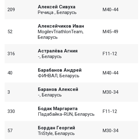
Алексей Сивуха
209
M40-44
Речица , Беларусь
Алексейчиков Иван
52
MogilevTriathlonTeam,
M45-49
Беларусь
Астралёва Агния
316
F11-12
-, Беларусь
Барабанов Андрей
40
M40-44
ФИНВАЛ, Беларусь
Баранов Алексей
3
M30-34
-, Беларусь
Бодак Маргарита
330
F11-12
Падабайка-RUN, Беларусь
Бордан Георгий
57
M30-34
TriStyle, Беларусь