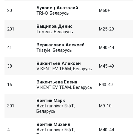
Буковец Анатолий
20
M60+
TRI-O, Беларусь
Ващилов Денис
201
M25-29
Гомель, Беларусь
Вершалович Алексей
41
M40-44
Tristyle, Беларусь
Викентьев Алексей
38
M45-49
VIKENTIEV TEAM, Беларусь
Викентьева Елена
16
F40-49
VIKENTIEV TEAM, Беларусь
Войтик Марк
301
Azot running/ БФТ,
M9-10
Беларусь
Войтик Михаил
4
Azot running/ БФТ,
M40-44