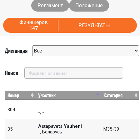
Регламент
Положение
Финишеров
РЕЗУЛЬТАТЫ
147
Дистанция
Поиск
Номер
Участник
Категория
304
-, -
Astapavets Yauheni
35
M35-39
-, Беларусь