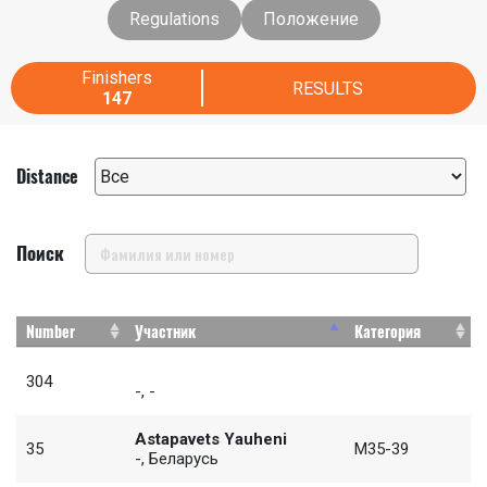
Regulations
Положение
Finishers
RESULTS
147
Distance
Поиск
Number
Участник
Категория
304
-, -
Astapavets Yauheni
35
M35-39
-, Беларусь