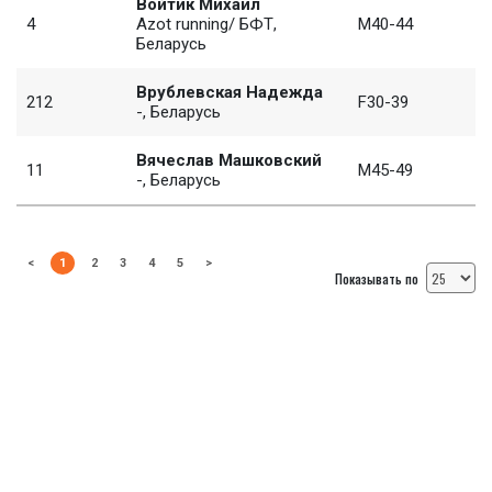
Войтик Михаил
4
Azot running/ БФТ,
M40-44
Беларусь
Врублевская Надежда
212
F30-39
-, Беларусь
Вячеслав Машковский
11
M45-49
-, Беларусь
<
1
2
3
4
5
>
Показывать по