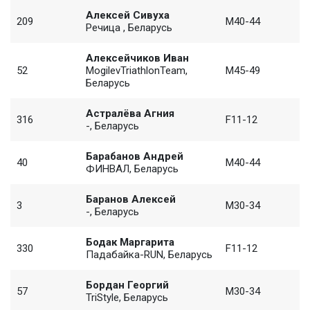
Алексей Сивуха
209
M40-44
Речица , Беларусь
Алексейчиков Иван
52
MogilevTriathlonTeam,
M45-49
Беларусь
Астралёва Агния
316
F11-12
-, Беларусь
Барабанов Андрей
40
M40-44
ФИНВАЛ, Беларусь
Баранов Алексей
3
M30-34
-, Беларусь
Бодак Маргарита
330
F11-12
Падабайка-RUN, Беларусь
Бордан Георгий
57
M30-34
TriStyle, Беларусь