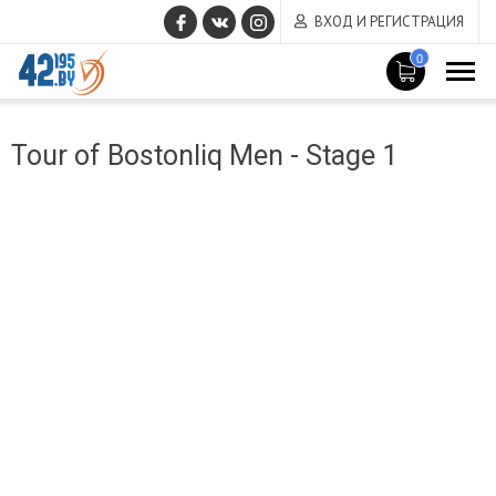
ВХОД И РЕГИСТРАЦИЯ
0
MAIN
Март
CONTENT
Tour of Bostonliq Men - Stage 1
14
,
2017