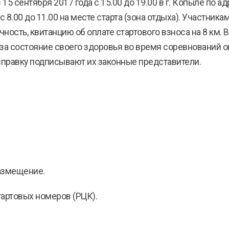
 сентября 2017 года с 15.00 до 19.00 в г. Копыле по адр
 с 8.00 до 11.00 на месте старта (зона отдыха). Участник
ность, квитанцию об оплате стартового взноса на 8 км. 
 за состояние своего здоровья во время соревнований о
правку подписывают их законные представители.
размещение.
стартовых номеров (РЦК).