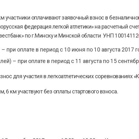
8 км участники оплачивают заявочный взнос в безналичн
орусская федерация легкой атлетики» на расчетный с
естбанк» по г.Минску и Минской области УНП 100141126
) – при оплате в период с 10 июня по 10 августа 2017 г
блей) – при оплате в период с 11 августа по 15 сентябр
нос для участия в легкоатлетических соревнованиях «Kop
км, 6 км участвуют без оплаты стартового взноса.