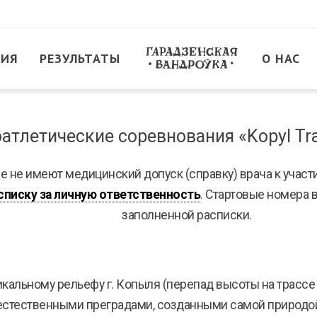
ТИЯ
РЕЗУЛЬТАТЫ
О НАС
атлетические соревнования «Kopyl Tra
е не имеют медицинский допуск (справку) врача к участ
списку за личную ответственность
. Стартовые номера 
заполненной расписки.
кальному рельефу г. Копыля (перепад высоты на трассе
с естественными преградами, созданными самой природо