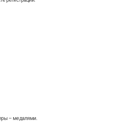
те регистрации.
еры – медалями.