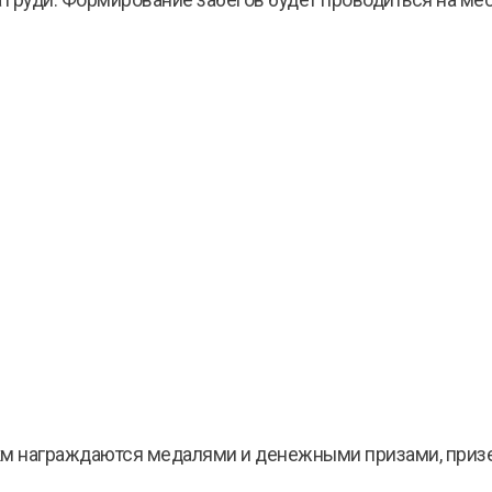
груди. Формирование забегов будет проводиться на мес
5 км награждаются медалями и денежными призами, приз