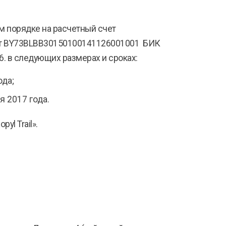
ом порядке на расчетный счет
чет BY73BLBB30150100141126001001 БИК
. в следующих размерах и сроках:
ода;
я 2017 года.
yl Trail».