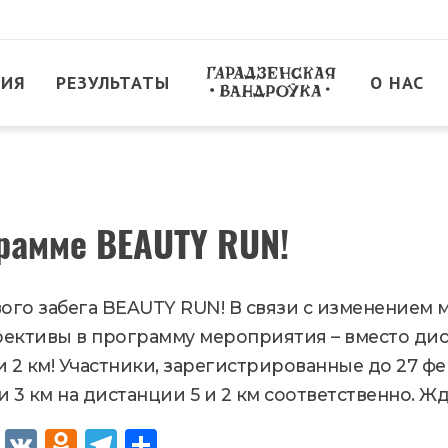
ТИЯ
РЕЗУЛЬТАТЫ
О НАС
рамме BEAUTY RUN!
о забега BEAUTY RUN! В связи с изменением мес
ективы в программу мероприятия – вместо диста
и 2 км! Участники, зарегистрированные до 27 фе
 3 км на дистанции 5 и 2 км соответственно. Жде
Fac
VK
Od
Tel
От