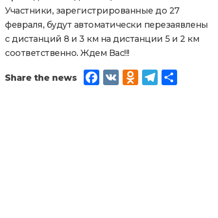
Участники, зарегистрированные до 27
февраля, будут автоматически перезаявлены
с дистанций 8 и 3 км на дистанции 5 и 2 км
соответственно. Ждем Вас!!!
Fac
VK
Od
Tel
Sh
eb
no
egr
are
oo
kla
am
k
ssn
iki