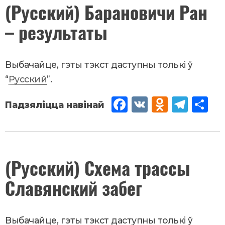
(Русский) Барановичи Ран
3
,
iki
– результаты
2018
Новости
Выбачайце, гэты тэкст даступны толькі ў
“
Русский
”.
Fac
VK
Od
Tel
Sh
eb
no
egr
are
oo
kla
am
k
ssn
Чэрвень
(Русский) Схема трассы
28
,
2018
iki
Славянский забег
Новости
Выбачайце, гэты тэкст даступны толькі ў