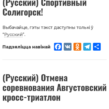
(Русский) Спортивный
14
,
2018
iki
Солигорск!
Новости
Выбачайце, гэты тэкст даступны толькі ў
“
Русский
”.
Fac
VK
Od
Tel
Sh
eb
no
egr
are
oo
kla
am
k
ssn
Жнівень
(Русский) Отмена
2
,
2018
iki
соревнования Августовский
Новости
кросс-триатлон