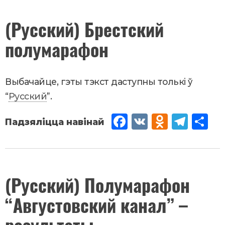
k
ssn
Чэрвень
(Русский) Брестский
24
,
2018
iki
полумарафон
Новости
Выбачайце, гэты тэкст даступны толькі ў
“
Русский
”.
Fac
VK
Od
Tel
Sh
eb
no
egr
are
oo
kla
am
k
ssn
Чэрвень
(Русский) Полумарафон
23
,
2018
iki
“Августовский канал” –
Новости
результаты