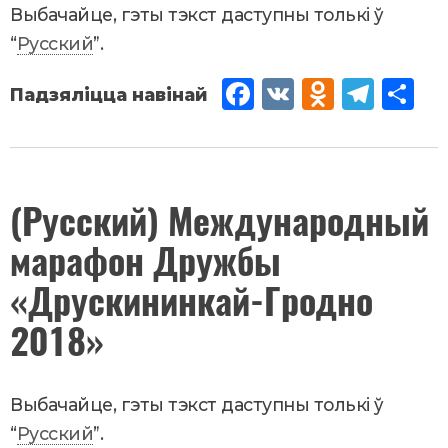
Выбачайце, гэты тэкст даступны толькі ў
“
Русский
”.
Fac
VK
Od
Tel
Sh
eb
no
egr
are
oo
kla
am
k
ssn
Ліпень
(Русский) Международный
15
,
iki
марафон Дружбы
2018
Новости
«Друскининкай-Гродно
2018»
Выбачайце, гэты тэкст даступны толькі ў
“
Русский
”.