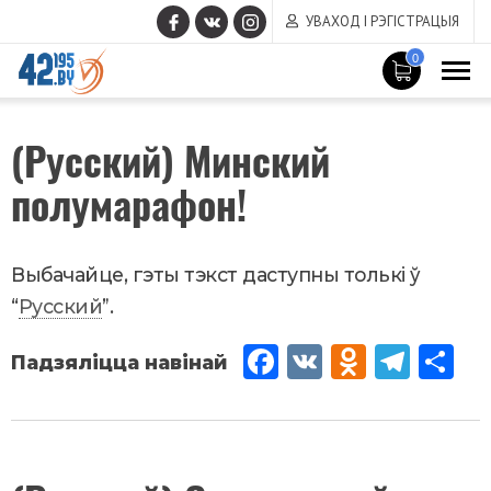
УВАХОД І РЭГІСТРАЦЫЯ
0
MAIN
Жнівень
(Русский) Минский
CONTENT
28
,
2018
полумарафон!
Новости
Выбачайце, гэты тэкст даступны толькі ў
“
Русский
”.
Fac
VK
Od
Tel
Sh
eb
no
egr
are
oo
kla
am
k
ssn
Жнівень