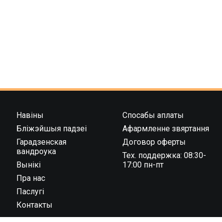
Навіны
Спосабы аплаты
Бліжэйшыя падзеі
Афармленне звяртання
Гарадзенская
Договор оферты
вандроука
Тех. поддержка: 08:30-
Вынікі
17:00 пн-пт
Пра нас
Паслугі
Контакты