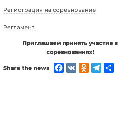
Регистрация на соревнование
Регламент
Приглашаем принять участие в
соревнованиях!
Fac
VK
Od
Tel
Sh
eb
no
egr
are
oo
kla
am
k
ssn
iki