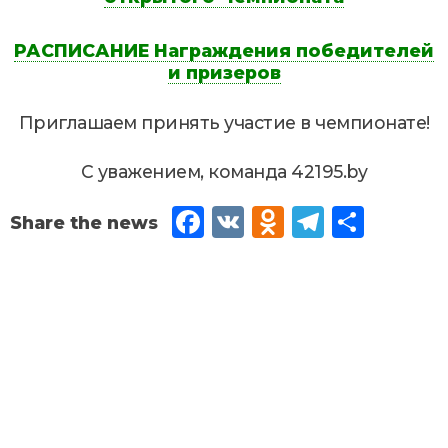
РАСПИСАНИЕ
Награждения победителей
и призеров
Приглашаем принять участие в чемпионате!
С уважением, команда 42195.by
Fac
VK
Od
Tel
Sh
eb
no
egr
are
oo
kla
am
k
ssn
iki