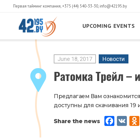
Первая тайминг компания,
+375 (44) 540-33-30
,
info@42195.by
UPCOMING EVENTS
MAIN
CONTENT
June
18
,
2017
Новости
Ратомка Трейл – и
Предлагаем Вам ознакомится
доступны для скачивания 19 и
Fac
VK
eb