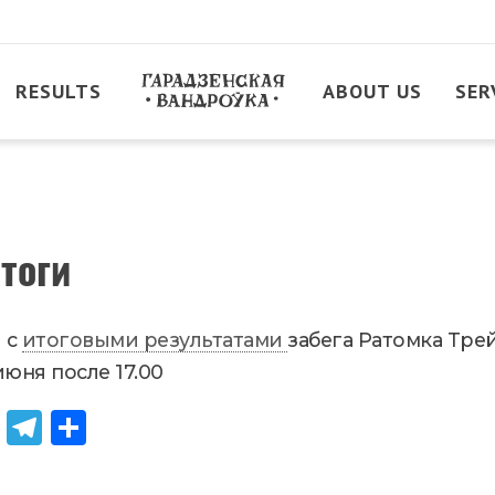
RESULTS
ABOUT US
SER
тоги
 с
итоговыми результатами
забега Ратомка Тре
юня после 17.00
Od
Tel
Sh
no
egr
are