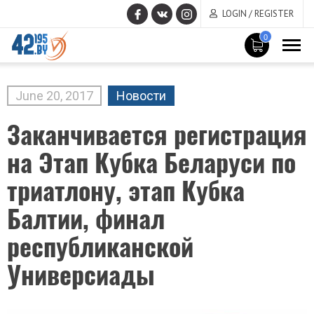
LOGIN / REGISTER
0
MAIN
CONTENT
June
20
,
2017
Новости
Заканчивается регистрация
на Этап Кубка Беларуси по
триатлону, этап Кубка
Балтии, финал
республиканской
Универсиады