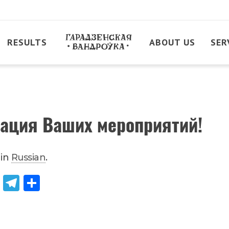
RESULTS
ABOUT US
SER
рация Ваших мероприятий!
 in
Russian
.
Od
Tel
Sh
no
egr
are
kla
am