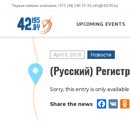
Первая тайминг компания,
+375 (44) 540-33-30
,
info@42195.by
UPCOMING EVENTS
MAIN
CONTENT
April
6
,
2018
Новости
(Русский) Регист
Sorry, this entry is only available
Fac
VK
eb
oo