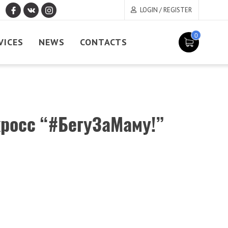
LOGIN / REGISTER
0
VICES
NEWS
CONTACTS
кросс “#БегуЗаМаму!”