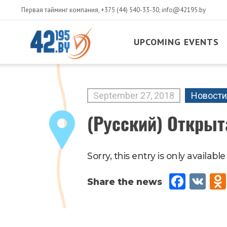
Первая тайминг компания,
+375 (44) 540-33-30
,
info@42195.by
UPCOMING EVENTS
MAIN
CONTENT
September
27
,
2018
Новости
(Русский) Открыт
Sorry, this entry is only available
Fac
VK
eb
oo