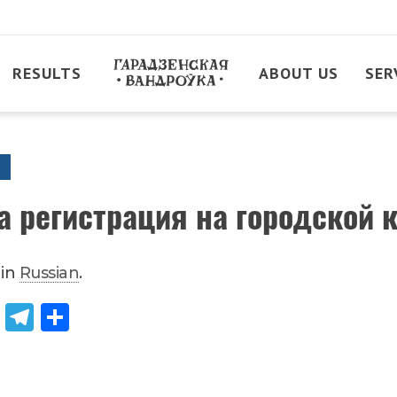
RESULTS
ABOUT US
SER
а регистрация на городской 
 in
Russian
.
Od
Tel
Sh
no
egr
are
kla
am