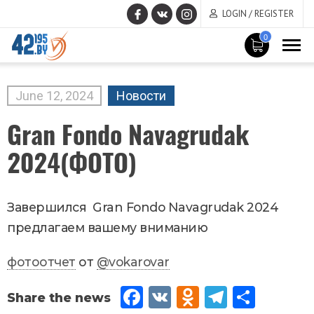
LOGIN / REGISTER
0
MAIN
CONTENT
June
12
,
2024
Новости
Gran Fondo Navagrudak
2024(ФОТО)
Завершился Gran Fondo Navagrudak 2024
предлагаем вашему вниманию
фотоотчет
от
@vokarovar
Fac
VK
Od
Tel
Sh