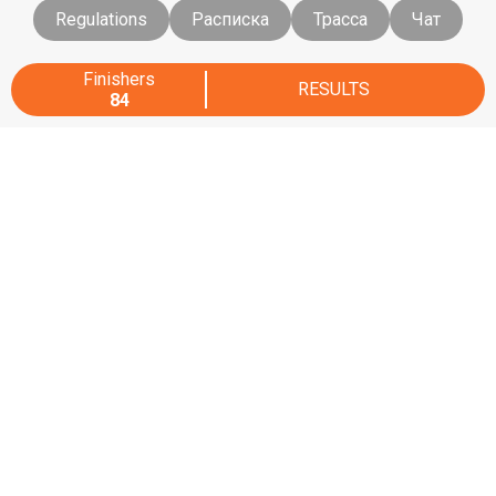
Regulations
Расписка
Трасса
Чат
Finishers
RESULTS
84