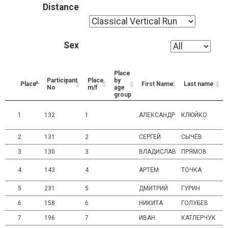
Distance
Sex
Place
Participant
Place
by
Place
First Name
Last name
No
m/f
age
group
1
132
1
АЛЕКСАНДР
КЛЮЙКО
2
131
2
СЕРГЕЙ
СЫЧЁВ
3
130
3
ВЛАДИСЛАВ
ПРЯМОВ
4
143
4
АРТЁМ
ТОЧКА
5
231
5
ДМИТРИЙ
ГУРИН
6
158
6
НИКИТА
ГОЛУБЕВ
7
196
7
ИВАН
КАТЛЕРЧУК