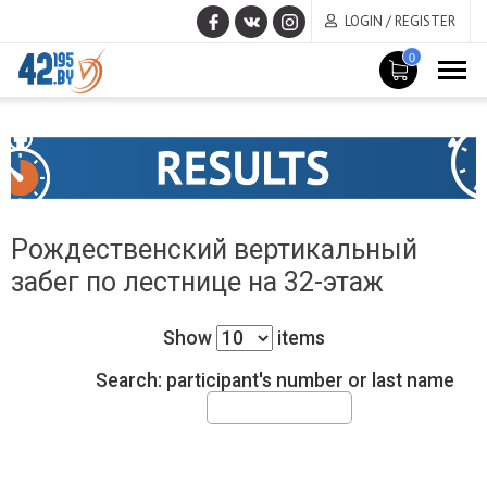
LOGIN / REGISTER
0
MAIN
June
CONTENT
17
,
2015
Рождественский вертикальный
забег по лестнице на 32-этаж
Show
items
Search: participant's number or last name