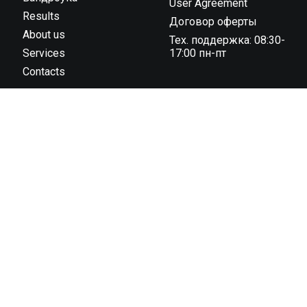
User Agreement
Results
Договор оферты
About us
Тех. поддержка: 08:30-
Services
17:00 пн-пт
Contacts
ООО “Тайминг компания 42195” государственная
регистрация № 591030031 от 18.02.2019 г.,
администрацией Октябрьского района г. Гродно унп
591030031 в торговом реестре с 04 ноября 2022 г., №
регистрации 544819 юридический адрес: 230023, г.
Гродно, ул. 1 Мая 7 (1 этаж)
© 2013 – 2026 42195.BY.
All rights reserved