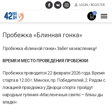
LOGIN / REGISTER
0
MAIN
March
CONTENT
Пробежка «Блинная гонка»
14
,
2017
Пробежка
«Блинной гонки» Забег на масленицу!
ВРЕМЯ И МЕСТО ПРОВЕДЕНИЯ ПРОБЕЖКИ
Пробежка проводится 22 февраля 2026 года. Время
старта в 12.00 г. Минске, пр. Победителей, 2. Рядом с
локацией праздника у Дворца спорта пройдут
народные гуляния «Масленічныя святкі — бліны ды
аладкі».