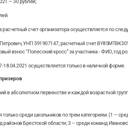
2021 — 30 рублей;
лей.
на расчетный счет организатора осуществляется по сле
 Петрович, УНП 591907147; расчетный счет BY85MTBK30
овый взнос "Полесский кросс" за участника - ФИО, год р
7-18.04.2021 осуществляется только в наличной форме.
призеров
ий в абсолютном первенстве и каждой возрастной груп
только среди школьников по трем категориям: (1 – сред
д районов Брестской области; 3 – среди команд Ивановск