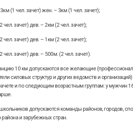
 3км (1 чел. зачет) жен. – 3км (1 чел. зачет);
2 чел. зачет) дев. – 2км (2 чел. зачет);
2 чел. зачет) дев. – 1км (2 чел. зачет);
2 чел. зачет) дев. – 500м. (2 чел. зачет).
танцию 10 км допускаются все желающие (профессионал
ли силовых структур и других ведомств и организаций) в
чете и по следующим возрастным группам: у мужчин 16-29,
арше.
 школьников допускаются команды районов, городов, сп
о района и зарубежных стран.