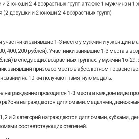
и и 2 юноши 2-4 возрастных групп а также 1 мужчина и 1
 (2 девушки и 2 юноши 2-4 возрастных групп).
м участники занявшие 1-3 место у мужчин и у женщин в
; 400; 200 рублей). Участники занявшие 1-3 места в в
лей) в следующих возрастных группах: у мужчин 16-29, 30
астник занявший призовое место в абсолютном первенстве
ований на 10 км получают памятную медаль.
 награждение проводится 1-3 места в каждом виде прог
о района награждаются дипломами, медалями, денежны
1, 2 и 3 категорий награждаются дипломами, кубками, 
пломами соответствующих степеней.