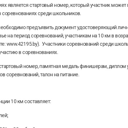
ях является стартовый номер, который участник может 
в соревнованиях среди школьников.
 необходимо предъявить документ удостоверяющий лично
ье на период соревнований, участникам на 10 км в возра
йте: www.42195.by). Участники соревнований среди шко
участию в соревнованиях.
 стартовый номер, памятная медаль финишерам, диплом у
ов соревнований, талон на питание.
ции 10 км составляет:
лей;