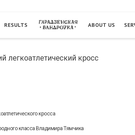
RESULTS
ABOUT US
SER
кий легкоатлетический кросс
коатлетического кросса
родного класса Владимира Тямчика