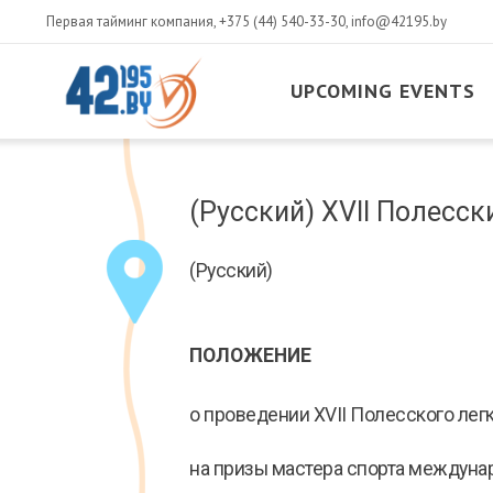
Первая тайминг компания,
+375 (44) 540-33-30
,
info@42195.by
UPCOMING EVENTS
MAIN
CONTENT
March
(Русский) XVII Полесс
14
,
2017
(Русский)
ПОЛОЖЕНИЕ
о проведении XVII Полесского лег
на призы мастера спорта междуна