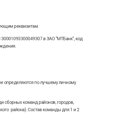
дующим реквизитам:
130001093300049307 в ЗАО "МТБанк", код
ождения.
пе определяются по лучшему личному
и сборных команд районов, городов,
ого района). Состав команды для 1 и 2