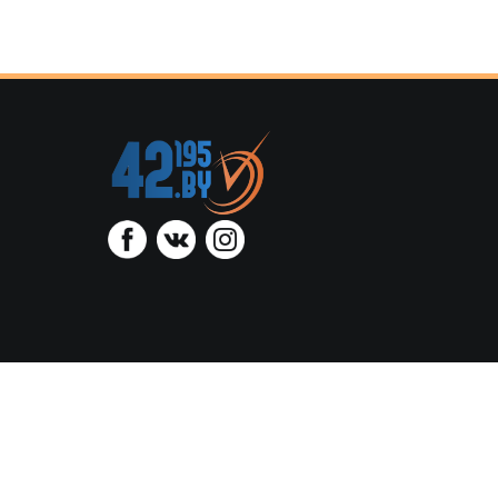
ООО “Тайминг
администрацией Октя
регист