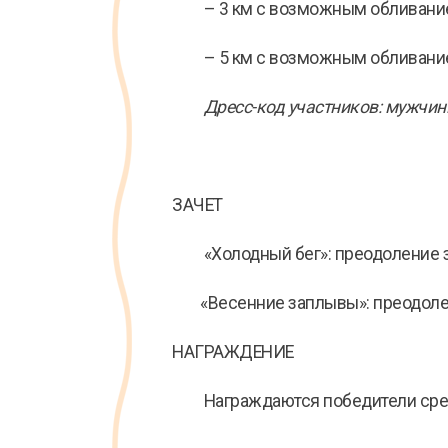
– 3 км с возможным обливание
– 5 км с возможным обливание
Дресс-код участников: мужчи
ЗАЧЕТ
«Холодный бег»: преодоление зад
«Весенние заплывы»: преодолени
НАГРАЖДЕНИЕ
Награждаются победители среди