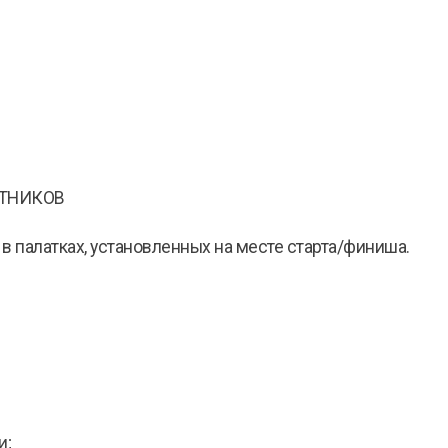
СТНИКОВ
алатках, установленных на месте старта/финиша.
и;