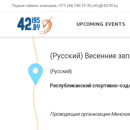
Первая тайминг компания,
+375 (44) 540-33-30
,
info@42195.by
UPCOMING EVENTS
MAIN
CONTENT
March
(Русский) Весенние з
14
,
2017
(Русский)
Республиканский спортивно-оздо
Проводящие организации Минский