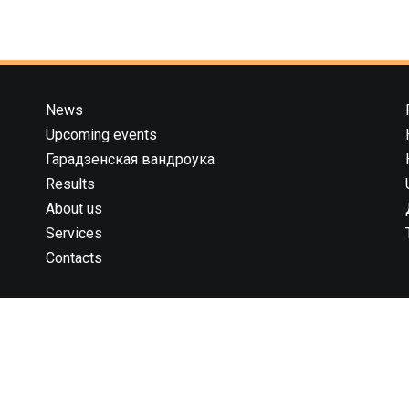
News
Upcoming events
Гарадзенская вандроука
Results
About us
Services
Contacts
 компания 42195” государственная регистрация № 591030031 от 1
брьского района г. Гродно унп 591030031 в торговом реестре с 
рации 544819 юридический адрес: 230023, г. Гродно, ул. 1 Мая 7 (
© 2013 – 2026 42195.BY.
Al