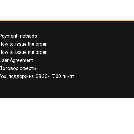
Payment methods
How to issue the order
How to issue the order
User Agreement
Договор оферты
Тех. поддержка: 08:30-17:00 пн-пт
8.02.2019 г.,
04 ноября 2022 г., №
1 этаж)
l rights reserved