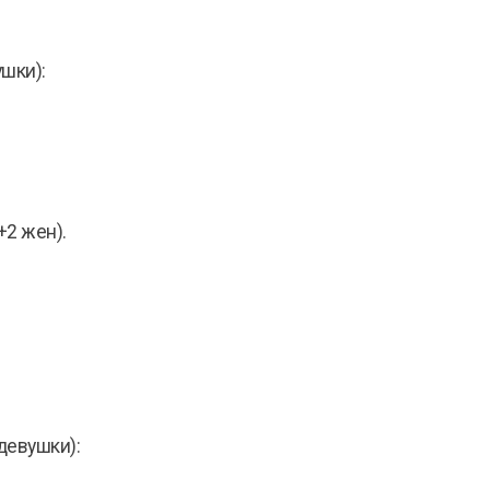
шки):
2 жен).
евушки):