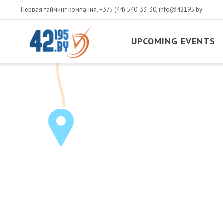
Первая тайминг компания,
+375 (44) 540-33-30
,
info@42195.by
UPCOMING EVENTS
MAIN
CONTENT
March
14
,
2017