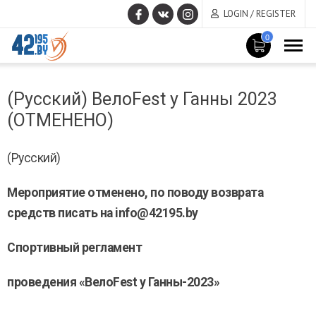
LOGIN / REGISTER
0
MAIN
March
CONTENT
(Русский) ВелоFest у Ганны 2023
14
,
(ОТМЕНЕНО)
2017
(Русский)
Мероприятие отменено, по поводу возврата
средств писать на info@42195.by
Спортивный регламент
проведения «Вело
Fest
у Ганны-2023»