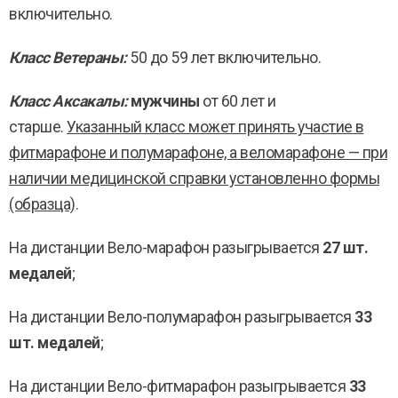
включительно.
Класс Ветераны:
50 до 59 лет включительно.
Класс Аксакалы:
мужчины
от 60 лет и
старше.
Указанный класс может принять участие в
фитмарафоне и полумарафоне, а веломарафоне — при
наличии
медицинской справки установленно формы
(образца)
.
На дистанции Вело-марафон разыгрывается
27 шт.
медалей
;
На дистанции Вело-полумарафон разыгрывается
33
шт. медалей
;
На дистанции Вело-фитмарафон разыгрывается
33