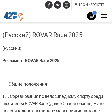
LOGIN / REGISTER
0
MAIN
March
CONTENT
(Русский) ROVAR Race 2025
14
,
2017
(Русский)
Регламент ROVAR Race 2025
Общие положения
1.1. Соревнования по велосипедному спорту среди
любителей ROVAR Race (далее Соревнование) – это
велосипедное спортивное мероприятие, которое