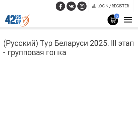
LOGIN / REGISTER
0
MAIN
March
CONTENT
(Русский) Тур Беларуси 2025. III этап
14
,
- групповая гонка
2017