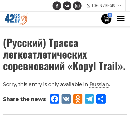
LOGIN / REGISTER
0
MAIN
September
(Русский) Трасса
CONTENT
14
,
2017
легкоатлетических
Новости
соревнований «Kopyl Trail».
Sorry, this entry is only available in
Russian
.
Fac
VK
Od
Tel
Sh
eb
no
egr
are
oo
kla
am
k
ssn
September