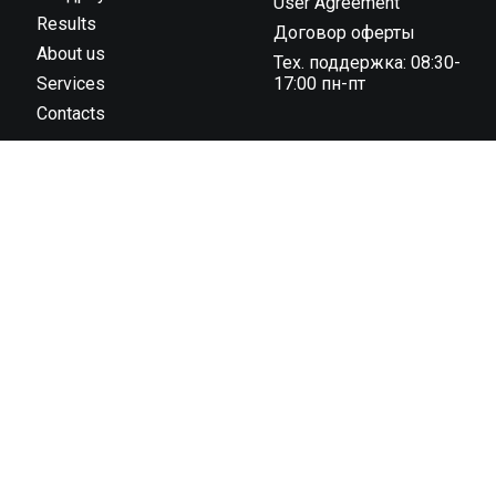
User Agreement
Results
Договор оферты
About us
Тех. поддержка: 08:30-
Services
17:00 пн-пт
Contacts
ООО “Тайминг компания 42195” государственная
регистрация № 591030031 от 18.02.2019 г.,
администрацией Октябрьского района г. Гродно унп
591030031 в торговом реестре с 04 ноября 2022 г., №
регистрации 544819 юридический адрес: 230023, г.
Гродно, ул. 1 Мая 7 (1 этаж)
© 2013 – 2026 42195.BY.
All rights reserved