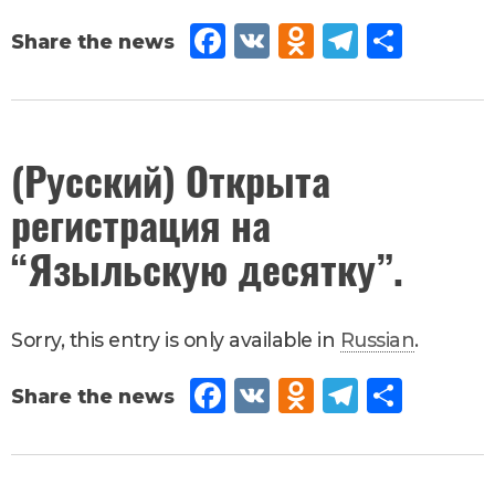
Fac
VK
Od
Tel
Sh
eb
no
egr
are
oo
kla
am
k
ssn
August
(Русский) Открыта
4
,
2017
iki
регистрация на
Новости
“Языльскую десятку”.
Sorry, this entry is only available in
Russian
.
Fac
VK
Od
Tel
Sh
eb
no
egr
are
oo
kla
am