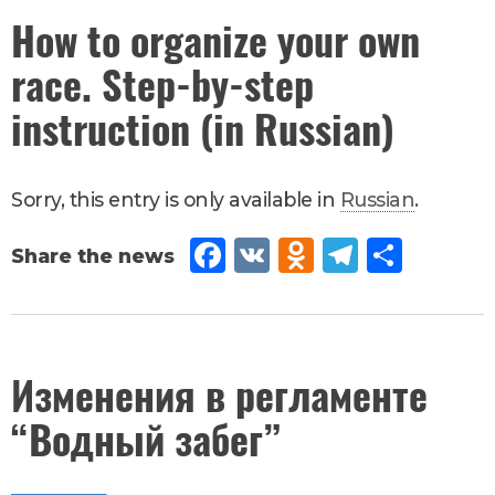
k
ssn
July
How to organize your own
26
,
iki
race. Step-by-step
2017
Новости
instruction (in Russian)
Sorry, this entry is only available in
Russian
.
Fac
VK
Od
Tel
Sh
eb
no
egr
are
oo
kla
am
k
ssn
July
Изменения в регламенте
24
,
iki
“Водный забег”
2017
Новости