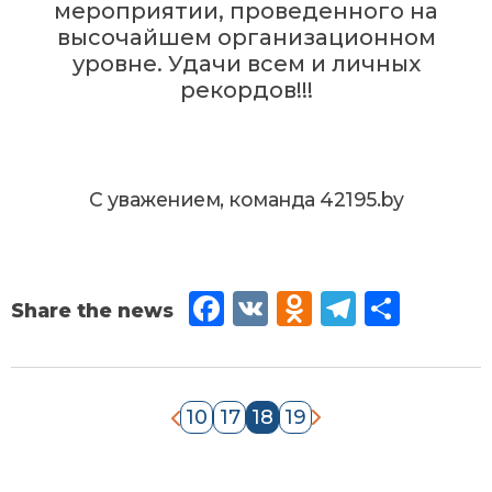
мероприятии, проведенного на
высочайшем организационном
уровне. Удачи всем и личных
рекордов!!!
С уважением, команда 42195.by
Fac
VK
Od
Tel
Sh
eb
no
egr
are
oo
kla
am
k
ssn
10
17
18
19
«
»
iki