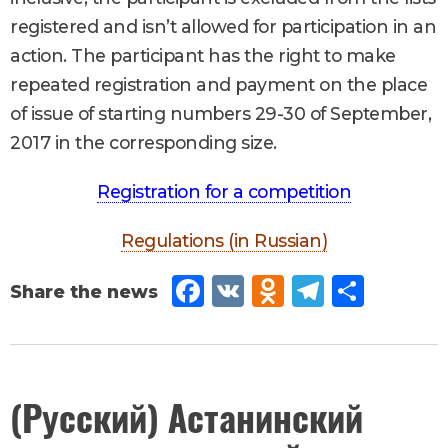
registered and isn’t allowed for participation in an
action. The participant has the right to make
repeated registration and payment on the place
of issue of starting numbers 29-30 of September,
2017 in the corresponding size.
Registration for a competition
Regulations (in Russian)
Fac
VK
Od
Tel
Sh
eb
no
egr
are
oo
kla
am
k
ssn
August
(Русский) Астанинский
28
,
iki
2017