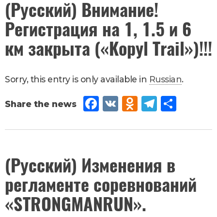
(Русский) Внимание!
12
,
2017
iki
Регистрация на 1, 1.5 и 6
Новости
км закрыта («Kopyl Trail»)!!!
Sorry, this entry is only available in
Russian
.
Fac
VK
Od
Tel
Sh
eb
no
egr
are
oo
kla
am
k
ssn
September
(Русский) Изменения в
12
,
2017
iki
регламенте соревнований
Новости
«STRONGMANRUN».