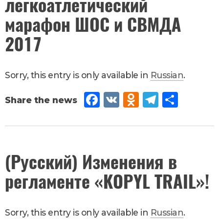
легкоатлетический
Новости
марафон ШОС и СВМДА
2017
Sorry, this entry is only available in
Russian
.
Fac
VK
Od
Tel
Sh
eb
no
egr
are
oo
kla
am
k
ssn
August
(Русский) Изменения в
8
,
2017
iki
регламенте «KOPYL TRAIL»!
Новости
Sorry, this entry is only available in
Russian
.