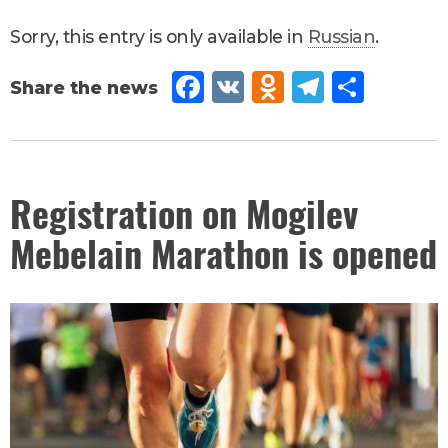
Sorry, this entry is only available in
Russian
.
Fac
VK
Od
Tel
Sh
eb
no
egr
are
oo
kla
am
k
ssn
September
Registration on Mogilev
5
,
2017
iki
Mebelain Marathon is opened
Новости