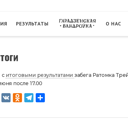
ТИЯ
РЕЗУЛЬТАТЫ
О НАС
тоги
 с
итоговыми результатами
забега Ратомка Тре
юня после 17.00
Fac
VK
Od
Tel
От
eb
no
egr
пр
oo
kla
am
ав
k
ssn
ит