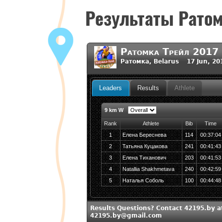
Июнь
Результаты Ратом
17
,
2017
Новости