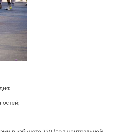
дня:
гостей;
ами в кабинете 220 (под центральной