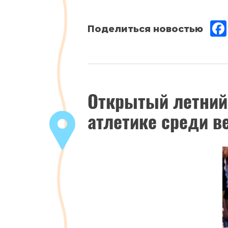
Июнь
Открытый летний 
12
,
атлетике среди 
2017
Новости