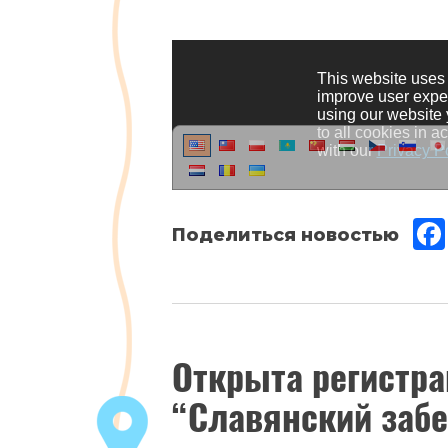
Июнь
Открыта регистра
13
,
“Славянский забе
2017
Новости