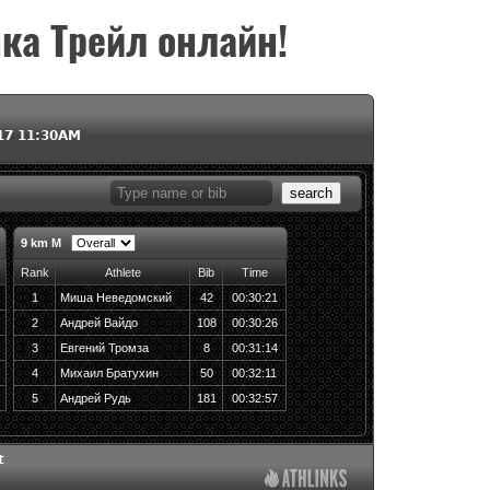
ка Трейл онлайн!
iki
ь