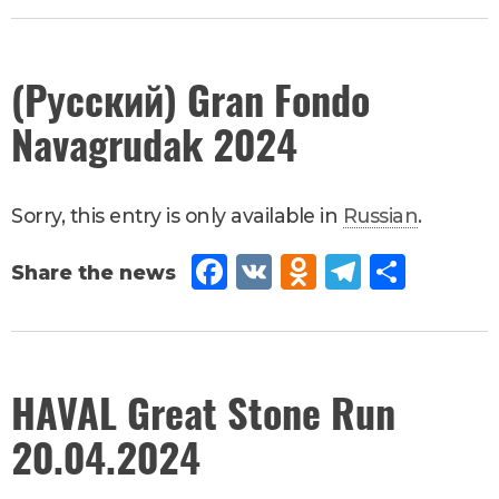
oo
kla
am
k
ssn
March
(Русский) Gran Fondo
26
,
iki
Navagrudak 2024
2024
Новости
Sorry, this entry is only available in
Russian
.
Fac
VK
Od
Tel
Sh
eb
no
egr
are
oo
kla
am
k
ssn
January
HAVAL Great Stone Run
12
,
iki
20.04.2024
2024
Новости