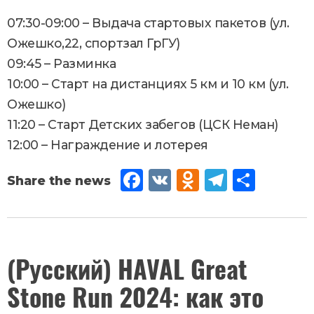
07:30-09:00 – Выдача стартовых пакетов (ул.
Ожешко,22, спортзал ГрГУ)
09:45 – Разминка
10:00 – Старт на дистанциях 5 км и 10 км (ул.
Ожешко)
11:20 – Старт Детских забегов (ЦСК Неман)
12:00 – Награждение и лотерея
Fac
VK
Od
Tel
Sh
eb
no
egr
are
oo
kla
am
k
ssn
April
(Русский) HAVAL Great
29
,
iki
Stone Run 2024: как это
2024
Новости