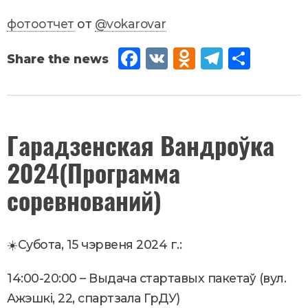
фотоотчет
от
@vokarovar
Fac
VK
Od
Tel
Sh
eb
no
egr
are
oo
kla
am
k
ssn
June
Гарадзенская Вандроўка
11
,
iki
2024(Программа
2024
Новости
соревнований)
☀️Субота, 15 чэрвеня 2024 г.:
14:00-20:00 – Выдача стартавых пакетаў (вул.
Ажэшкі, 22, спартзала ГрДУ)