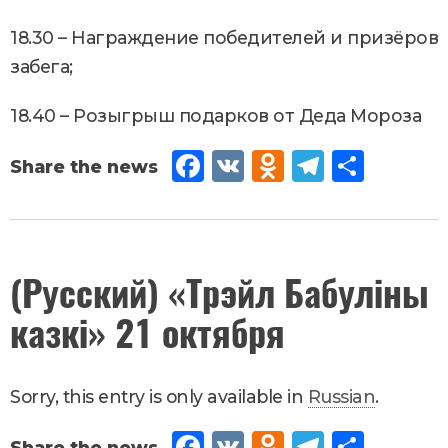
18.30 – Награждение победителей и призёров
забега;
18.40 – Розыгрыш подарков от Деда Мороза
Fac
VK
Od
Tel
Sh
eb
no
egr
are
oo
kla
am
k
ssn
September
(Русский) «Трэйл Бабуліны
19
,
2023
iki
казкі» 21 октября
Новости
Sorry, this entry is only available in
Russian
.
Fac
VK
Od
Tel
Sh