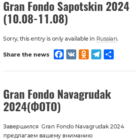
Gran Fondo Sapotskin 2024
27
,
iki
(10.08-11.08)
2024
Новости
Sorry, this entry is only available in
Russian
.
Fac
VK
Od
Tel
Sh
eb
no
egr
are
oo
kla
am
k
ssn
June
Gran Fondo Navagrudak
12
,
iki
2024(ФОТО)
2024
Новости
Завершился Gran Fondo Navagrudak 2024
предлагаем вашему вниманию