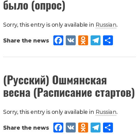
было (опрос)
Sorry, this entry is only available in
Russian
.
Fac
VK
Od
Tel
Sh
eb
no
egr
are
oo
kla
am
k
ssn
April
(Русский) Ошмянская
26
,
iki
весна (Расписание стартов)
2024
Новости
Sorry, this entry is only available in
Russian
.
Fac
VK
Od
Tel
Sh
eb
no
egr
are