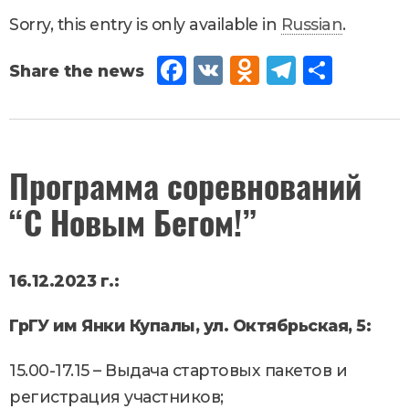
Sorry, this entry is only available in
Russian
.
Fac
VK
Od
Tel
Sh
eb
no
egr
are
oo
kla
am
k
ssn
November
Программа соревнований
23
,
2023
iki
“С Новым Бегом!”
Новости
16.12.2023 г.:
ГрГУ им Янки Купалы, ул. Октябрьская, 5:
15.00-17.15 – Выдача стартовых пакетов и
регистрация участников;