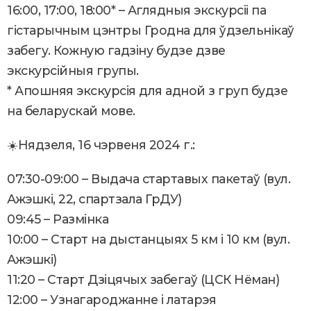
16:00, 17:00, 18:00* – Аглядныя экскурсіі па
гістарычным цэнтры Гродна для ўдзельнікаў
забегу. Кожную гадзіну будзе дзве
экскурсійныя групы.
* Апошняя экскурсія для адной з груп будзе
на беларускай мове.
☀️Нядзеля, 16 чэрвеня 2024 г.:
07:30-09:00 – Выдача стартавых пакетаў (вул.
Ажэшкі, 22, спартзала ГрДУ)
09:45 – Размінка
10:00 – Старт на дыстанцыях 5 км і 10 км (вул.
Ажэшкі)
11:20 – Старт Дзіцячых забегаў (ЦСК Нёман)
12:00 – Узнагароджанне і латарэя