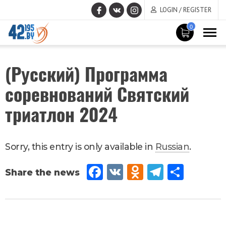
LOGIN / REGISTER
0
MAIN
July
(Русский) Программа
CONTENT
10
,
соревнований Святский
2024
Новости
триатлон 2024
Sorry, this entry is only available in
Russian
.
Fac
VK
Od
Tel
Sh
eb
no
egr
are
oo
kla
am
k
ssn
June